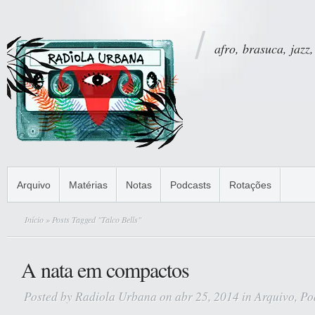
afro, brasuca, jazz,
Arquivo
Matérias
Notas
Podcasts
Rotações
Início
» Posts Tagged "Talco Bells"
A nata em compactos
Posted by
Radiola Urbana
on abr 25, 2014 in
Arquivo
,
Po