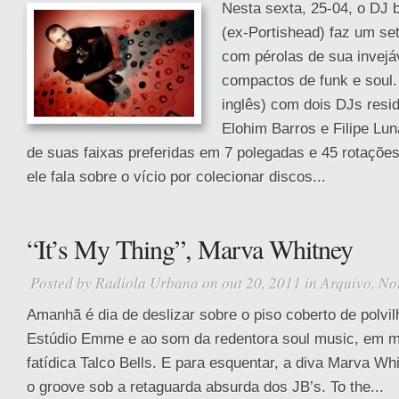
Nesta sexta, 25-04, o DJ 
(ex-Portishead) faz um set
com pérolas de sua invejá
compactos de funk e soul
inglês) com dois DJs resi
Elohim Barros e Filipe Lu
de suas faixas preferidas em 7 polegadas e 45 rotações
ele fala sobre o vício por colecionar discos...
“It’s My Thing”, Marva Whitney
Posted by
Radiola Urbana
on out 20, 2011 in
Arquivo
,
No
Amanhã é dia de deslizar sobre o piso coberto de polvil
Estúdio Emme e ao som da redentora soul music, em m
fatídica Talco Bells. E para esquentar, a diva Marva Wh
o groove sob a retaguarda absurda dos JB’s. To the...