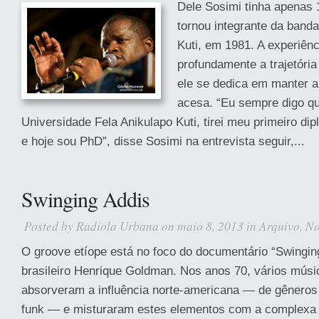
Dele Sosimi tinha apenas
tornou integrante da banda
Kuti, em 1981. A experiên
profundamente a trajetória
ele se dedica em manter a
acesa. “Eu sempre digo qu
Universidade Fela Anikulapo Kuti, tirei meu primeiro d
e hoje sou PhD”, disse Sosimi na entrevista seguir,...
Swinging Addis
Posted by
Radiola Urbana
on maio 8, 2013 in
Arquivo
,
No
O groove etíope está no foco do documentário “Swinging
brasileiro Henrique Goldman. Nos anos 70, vários músi
absorveram a influência norte-americana — de gêneros
funk — e misturaram estes elementos com a complexa 