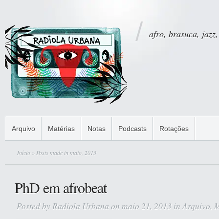
afro, brasuca, jazz,
Arquivo
Matérias
Notas
Podcasts
Rotações
Início
» Posts made in maio, 2013
PhD em afrobeat
Posted by
Radiola Urbana
on maio 21, 2013 in
Arquivo
,
M