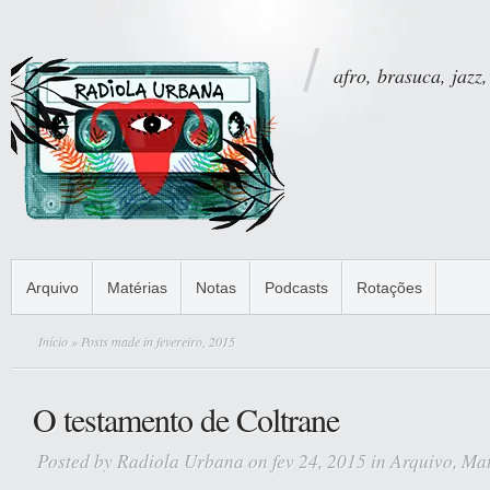
afro, brasuca, jazz,
Arquivo
Matérias
Notas
Podcasts
Rotações
Início
» Posts made in fevereiro, 2015
O testamento de Coltrane
Posted by
Radiola Urbana
on fev 24, 2015 in
Arquivo
,
Mat