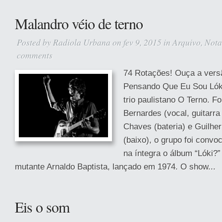
Malandro véio de terno
Posted by
Radiola Urbana
on fev 9, 2015 in
Arquivo
,
Nota
comments
74 Rotações! Ouça a vers
Pensando Que Eu Sou Lóki
trio paulistano O Terno. F
Bernardes (vocal, guitarra 
Chaves (bateria) e Guilhe
(baixo), o grupo foi convo
na íntegra o álbum “Lóki?”
mutante Arnaldo Baptista, lançado em 1974. O show...
Eis o som