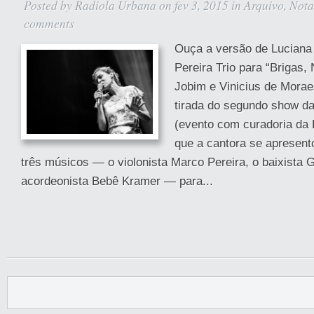
Posted by
Radiola Urbana
on fev 3, 2015 in
Arquivo
,
Nota
comments
Ouça a versão de Luciana
Pereira Trio para “Brigas
Jobim e Vinicius de Moraes
tirada do segundo show da
(evento com curadoria da 
que a cantora se apresen
três músicos — o violonista Marco Pereira, o baixista G
acordeonista Bebê Kramer — para...