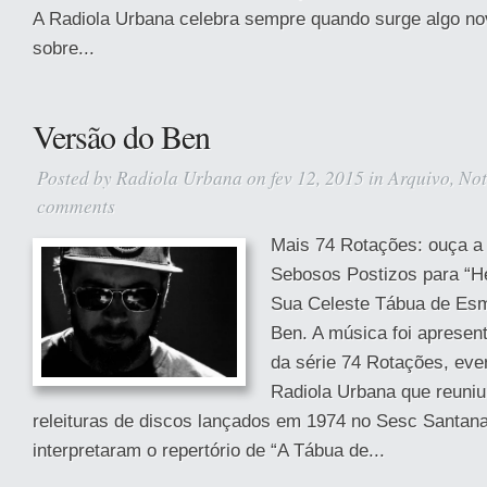
A Radiola Urbana celebra sempre quando surge algo no
sobre...
Versão do Ben
Posted by
Radiola Urbana
on fev 12, 2015 in
Arquivo
,
Not
comments
Mais 74 Rotações: ouça a
Sebosos Postizos para “H
Sua Celeste Tábua de Esm
Ben. A música foi apresen
da série 74 Rotações, eve
Radiola Urbana que reuni
releituras de discos lançados em 1974 no Sesc Santan
interpretaram o repertório de “A Tábua de...