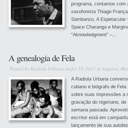
programa, contamos com a
saxofonista Thiago França
Sambanzo, A Espetacular 
Space Charanga e Margina
“Aknowledgment” –...
A genealogia de Fela
Posted by
Radiola Urbana
on fev 19, 2015 in
Arquivo
,
Mat
A Radiola Urbana convers
cubano e biógrafo de Fela 
sobre suas impressões a r
gravação do nigeriano, de
semana passada. Aproveit
escritor está em campanh
lançamento de sua autobiog