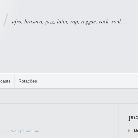
afro, brasuca, jazz, latin, rap, reggae, rock, soul…
casts
Rotações
pre
rquivo
,
Notas
|
3 comments
Mo