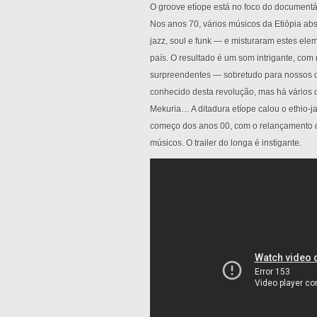
O groove etíope está no foco do documentár
Nos anos 70, vários músicos da Etiópia a
jazz, soul e funk — e misturaram estes el
país. O resultado é um som intrigante, co
surpreendentes — sobretudo para nossos ou
conhecido desta revolução, mas há vários 
Mekuria… A ditadura etíope calou o ethio-
começo dos anos 00, com o relançamento de
músicos. O trailer do longa é instigante.