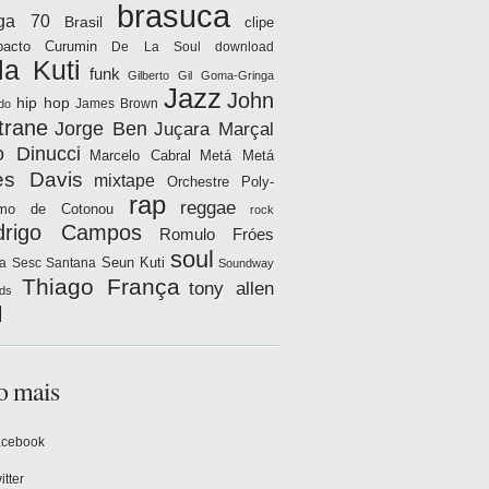
brasuca
iga 70
Brasil
clipe
acto
Curumin
De La Soul
download
la Kuti
funk
Gilberto Gil
Goma-Gringa
Jazz
John
hip hop
James Brown
do
trane
Jorge Ben
Juçara Marçal
o Dinucci
Marcelo Cabral
Metá Metá
es Davis
mixtape
Orchestre Poly-
rap
reggae
hmo de Cotonou
rock
drigo Campos
Romulo Fróes
soul
Seun Kuti
a
Sesc Santana
Soundway
Thiago França
tony allen
ds
l
o mais
acebook
itter