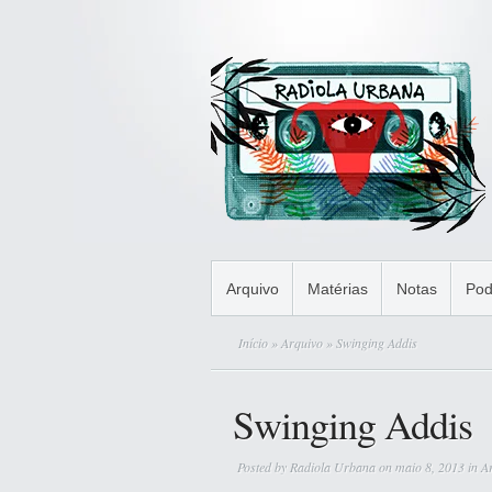
Arquivo
Matérias
Notas
Pod
Início
»
Arquivo
» Swinging Addis
Swinging Addis
Posted by
Radiola Urbana
on maio 8, 2013 in
A