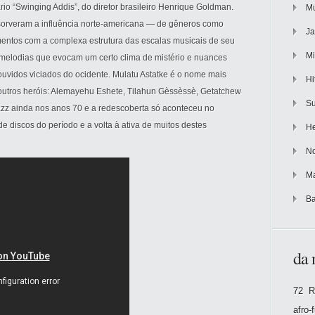
io “Swinging Addis”, do diretor brasileiro Henrique Goldman.
Mu
bsorveram a influência norte-americana — de gêneros como
Ja
ementos com a complexa estrutura das escalas musicais de seu
Mi
m melodias que evocam um certo clima de mistério e nuances
vidos viciados do ocidente. Mulatu Astatke é o nome mais
Hi
outros heróis: Alemayehu Eshete, Tilahun Gèssèssè, Getatchew
Su
jazz ainda nos anos 70 e a redescoberta só aconteceu no
 discos do período e a volta à ativa de muitos destes
He
No
Ma
Ba
da 
72 R
afro-