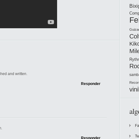
Bix
Comp
Fe
Guiza
Col
Kik
Mil
Ryt
Ro
ched and written.
samb
Recor
Responder
vini
alg
F
m.
Tw
Responder