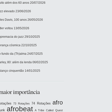
ito além dos 60 anos
20/07/2026
zz elevado
23/06/2026
les Davis, 100 anos
26/05/2026
tler voltou
13/05/2026
premacia do jazz
29/10/2025
rança cósmica
22/10/2025
 fundo da (Th)alma
24/07/2025
rley, 80: além da lenda
06/02/2025
lanço cinquentão
14/01/2025
maior importância
afro
otações
74 Rotações
73 Rotações
afrobeat
funk
A Tribe Called Quest