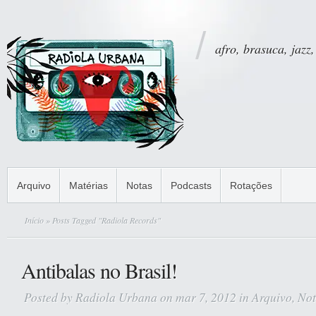
afro, brasuca, jazz,
Arquivo
Matérias
Notas
Podcasts
Rotações
Início
» Posts Tagged "Radiola Records"
Antibalas no Brasil!
Posted by
Radiola Urbana
on mar 7, 2012 in
Arquivo
,
Not