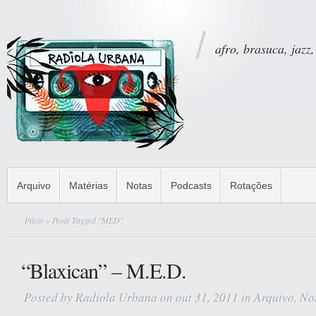
afro, brasuca, jazz,
Arquivo
Matérias
Notas
Podcasts
Rotações
Início
» Posts Tagged "MED"
“Blaxican” – M.E.D.
Posted by
Radiola Urbana
on out 31, 2011 in
Arquivo
,
No