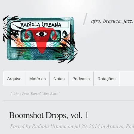
afro, brasuca, jazz,
Arquivo
Matérias
Notas
Podcasts
Rotações
Início
» Posts Tagged "Aloe Blacc"
Boomshot Drops, vol. 1
Posted by
Radiola Urbana
on jul 29, 2014 in
Arquivo
,
Pod