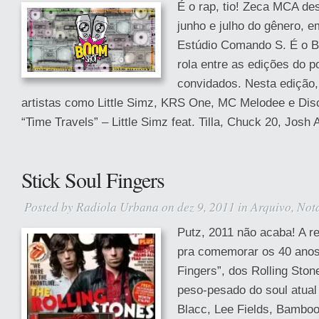
É o rap, tio! Zeca MCA de
junho e julho do gênero, 
Estúdio Comando S. É o B
rola entre as edições do 
convidados. Nesta edição, 
artistas como Little Simz, KRS One, MC Melodee e Dis
“Time Travels” – Little Simz feat. Tilla, Chuck 20, Josh A
Stick Soul Fingers
Posted by
Radiola Urbana
on dez 9, 2011 in
Arquivo
,
Not
Putz, 2011 não acaba! A re
pra comemorar os 40 anos 
Fingers”, dos Rolling Ston
peso-pesado do soul atual
Blacc, Lee Fields, Bambo