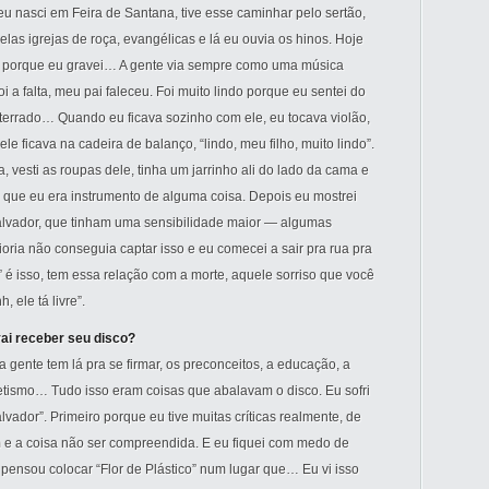
 eu nasci em Feira de Santana, tive esse caminhar pelo sertão,
uelas igrejas de roça, evangélicas e lá eu ouvia os hinos. Hoje
ra, porque eu gravei… A gente via sempre como uma música
 a falta, meu pai faleceu. Foi muito lindo porque eu sentei do
errado… Quando eu ficava sozinho com ele, eu tocava violão,
ele ficava na cadeira de balanço, “lindo, meu filho, muito lindo”.
, vesti as roupas dele, tinha um jarrinho ali do lado da cama e
vi que eu era instrumento de alguma coisa. Depois eu mostrei
lvador, que tinham uma sensibilidade maior — algumas
ria não conseguia captar isso e eu comecei a sair pra rua pra
o” é isso, tem essa relação com a morte, aquele sorriso que você
 ele tá livre”.
ai receber seu disco?
a gente tem lá pra se firmar, os preconceitos, a educação, a
incretismo… Tudo isso eram coisas que abalavam o disco. Eu sofri
lvador”. Primeiro porque eu tive muitas críticas realmente, de
 e a coisa não ser compreendida. E eu fiquei com medo de
 pensou colocar “Flor de Plástico” num lugar que… Eu vi isso