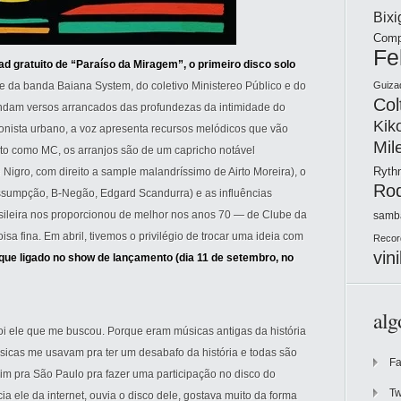
Bix
Comp
Fe
ad gratuito de “Paraíso da Miragem”, o primeiro disco solo
e da banda Baiana System, do coletivo Ministereo Público e do
Guiza
Col
endam versos arrancados das profundezas da intimidade do
Kik
nista urbano, a voz apresenta recursos melódicos que vão
Mil
to como MC, os arranjos são de um capricho notável
Ryt
 Nigro, com direito a sample malandríssimo de Airto Moreira), o
Ro
 Assumpção, B-Negão, Edgard Scandurra) e as influências
sileira nos proporcionou de melhor nos anos 70 — de Clube da
samb
isa fina. Em abril, tivemos o privilégio de trocar uma ideia com
Recor
vini
ique ligado no show de lançamento (dia 11 de setembro, no
alg
oi ele que me buscou. Porque eram músicas antigas da história
icas me usavam pra ter um desabafo da história e todas são
F
vim pra São Paulo pra fazer uma participação no disco do
Tw
a ele da internet, ouvia o disco dele, gostava muito da forma