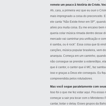
remete um pouco à história do Criolo. V
Ah, cara, a primeira vez que eu ouvi o Criol
mais impregnado a coisa do preconceito. E
ele canta “Não Existe Amor em SP”, quand
alívio pra muita coisa. Eu me encaixo bem 
queria colar música rimada dentro desse d
mercado vai caminhar pra unificação e co
é samba, ou é rock”. Essa coisa que tá vi
canções, música popular brasileira, vem do 
anarquia. Começa em um caminho, quando e
não consegue se prender a estereótipo, el
que é cantor, o cantor que é MC, faz samba,
isso e graças a Deus ele conseguiu. Eu fiq
compreendida pelos rotuladores.
Mas você segue paralelamente com seus 
Isso foi o que me fez estar aqui. Pra essa
começar a sair pra tocar com o Ministereo 
cantar, botar o delay. Esses grupos da Ba