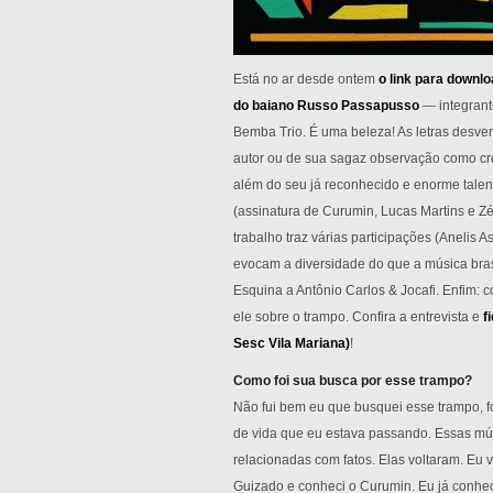
Está no ar desde ontem
o link para downlo
do baiano Russo Passapusso
— integrant
Bemba Trio. É uma beleza! As letras desv
autor ou de sua sagaz observação como cro
além do seu já reconhecido e enorme talen
(assinatura de Curumin, Lucas Martins e Zé
trabalho traz várias participações (Anelis
evocam a diversidade do que a música bra
Esquina a Antônio Carlos & Jocafi. Enfim: co
ele sobre o trampo. Confira a entrevista e
f
Sesc Vila Mariana)
!
Como foi sua busca por esse trampo?
Não fui bem eu que busquei esse trampo, f
de vida que eu estava passando. Essas mús
relacionadas com fatos. Elas voltaram. Eu 
Guizado e conheci o Curumin. Eu já conheci