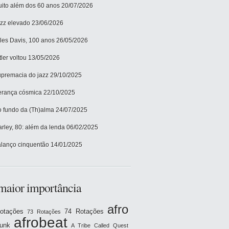
ito além dos 60 anos
20/07/2026
zz elevado
23/06/2026
les Davis, 100 anos
26/05/2026
tler voltou
13/05/2026
premacia do jazz
29/10/2025
rança cósmica
22/10/2025
 fundo da (Th)alma
24/07/2025
rley, 80: além da lenda
06/02/2025
lanço cinquentão
14/01/2025
maior importância
afro
otações
74 Rotações
73 Rotações
afrobeat
funk
A Tribe Called Quest