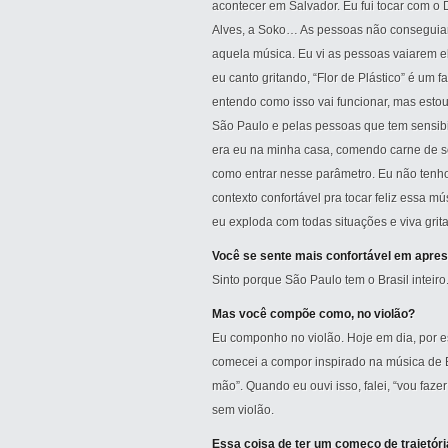
acontecer em Salvador. Eu fui tocar com o D
Alves, a Soko… As pessoas não conseguiam o
aquela música. Eu vi as pessoas vaiarem e
eu canto gritando, “Flor de Plástico” é um 
entendo como isso vai funcionar, mas esto
São Paulo e pelas pessoas que tem sensibi
era eu na minha casa, comendo carne de so
como entrar nesse parâmetro. Eu não tenho
contexto confortável pra tocar feliz essa 
eu exploda com todas situações e viva grit
Você se sente mais confortável em apres
Sinto porque São Paulo tem o Brasil inteiro
Mas você compõe como, no violão?
Eu componho no violão. Hoje em dia, por es
comecei a compor inspirado na música de B
mão”. Quando eu ouvi isso, falei, “vou faz
sem violão.
Essa coisa de ter um começo de trajetóri