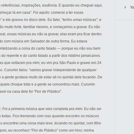
 referências, inspirações, essência. E quando eu cheguei aqui,
Y
lmoçar lá em casa”. Foi aquilo: comecei a ter essas
 e ele gravou no disco dele. Eu falei, “tenho umas músicas”; e
ção muito forte, familiar mesmo, e começamos a gravar. Eu não
al, essas músicas eu não ia gravar, elas eram pra ficar dentro
do com música em Salvador de outra forma. Eu estava
sintetizando a coisa do canto falado — porque eu não sou bem
 do repente e do canto falado a partir dos riddims jamaicanos.
s que voltaram pra mim; eu vim pra São Paulo e gravei em 24
o. Curumin falou: “vamos gravar independente de qualquer
 a gente gostava muito de estar ali no quintal dele tocando. De
 aquele choque total e a gente se concentrou mais. Curumin
ei na casa dele foi “Flor de Plástico”.
z. Foi a primeira música que veio completa pra mim. Eu não sei
s todas. Fico tremendo com isso quando encontro os músicos
 encontrei uma coisa mais leve, tocando no quintal, com filho
ois, eu reconheci “Flor de Plástico” como um hino; minha