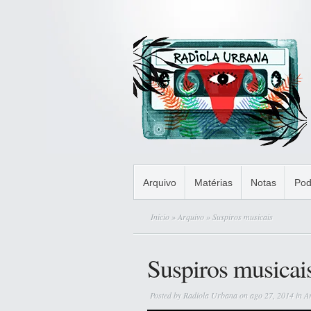
Arquivo
Matérias
Notas
Pod
Início
»
Arquivo
» Suspiros musicais
Suspiros musicai
Posted by
Radiola Urbana
on ago 27, 2014 in
A