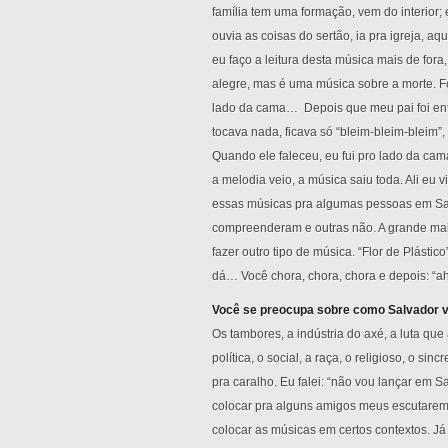
família tem uma formação, vem do interior;
ouvia as coisas do sertão, ia pra igreja, aq
eu faço a leitura desta música mais de fo
alegre, mas é uma música sobre a morte. Foi
lado da cama… Depois que meu pai foi ent
tocava nada, ficava só “bleim-bleim-bleim”, 
Quando ele faleceu, eu fui pro lado da cama
a melodia veio, a música saiu toda. Ali eu 
essas músicas pra algumas pessoas em Sa
compreenderam e outras não. A grande maio
fazer outro tipo de música. “Flor de Plástic
dá… Você chora, chora, chora e depois: “ahh,
Você se preocupa sobre como Salvador v
Os tambores, a indústria do axé, a luta que 
política, o social, a raça, o religioso, o s
pra caralho. Eu falei: “não vou lançar em Sa
colocar pra alguns amigos meus escutarem
colocar as músicas em certos contextos. Já