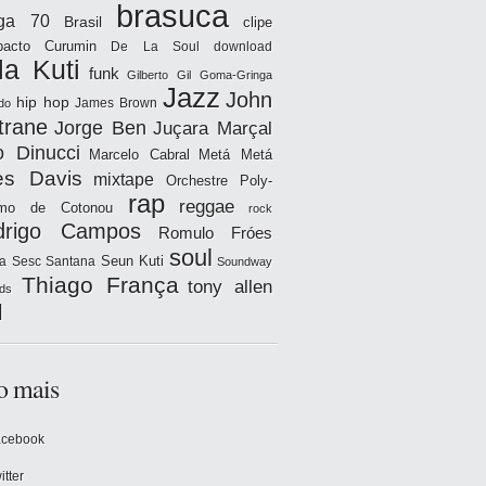
brasuca
iga 70
Brasil
clipe
acto
Curumin
De La Soul
download
la Kuti
funk
Gilberto Gil
Goma-Gringa
Jazz
John
hip hop
James Brown
do
trane
Jorge Ben
Juçara Marçal
o Dinucci
Marcelo Cabral
Metá Metá
es Davis
mixtape
Orchestre Poly-
rap
reggae
hmo de Cotonou
rock
drigo Campos
Romulo Fróes
soul
Seun Kuti
a
Sesc Santana
Soundway
Thiago França
tony allen
ds
l
o mais
acebook
itter