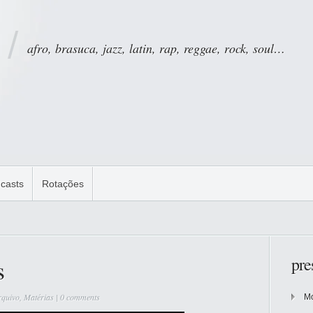
afro, brasuca, jazz, latin, rap, reggae, rock, soul…
casts
Rotações
s
pre
rquivo
,
Matérias
|
0 comments
Mo