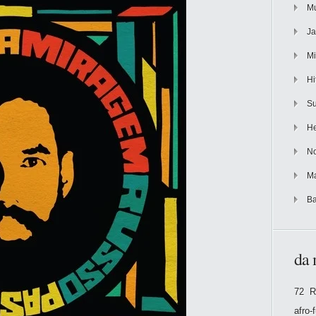
Mu
Ja
Mi
Hi
Su
He
No
Ma
Ba
da 
72 R
afro-