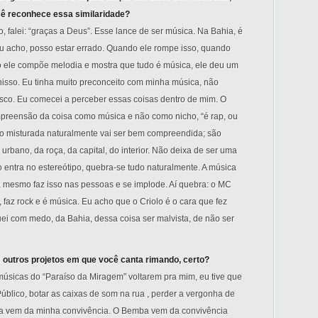
ocê reconhece essa similaridade?
o, falei: “graças a Deus”. Esse lance de ser música. Na Bahia, é
u acho, posso estar errado. Quando ele rompe isso, quando
o ele compõe melodia e mostra que tudo é música, ele deu um
nisso. Eu tinha muito preconceito com minha música, não
isco. Eu comecei a perceber essas coisas dentro de mim. O
mpreensão da coisa como música e não como nicho, “é rap, ou
ndo misturada naturalmente vai ser bem compreendida; são
urbano, da roça, da capital, do interior. Não deixa de ser uma
ntra no estereótipo, quebra-se tudo naturalmente. A música
a mesmo faz isso nas pessoas e se implode. Aí quebra: o MC
 faz rock e é música. Eu acho que o Criolo é o cara que fez
uei com medo, da Bahia, dessa coisa ser malvista, de não ser
outros projetos em que você canta rimando, certo?
s músicas do “Paraíso da Miragem” voltarem pra mim, eu tive que
Público, botar as caixas de som na rua , perder a vergonha de
hia vem da minha convivência. O Bemba vem da convivência