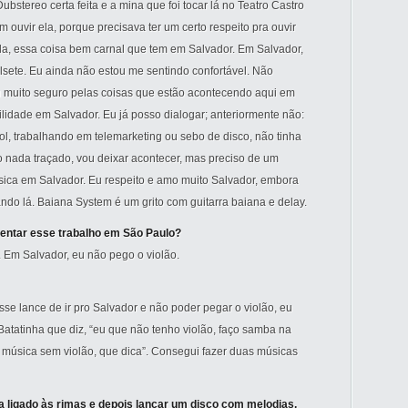
ubstereo certa feita e a mina que foi tocar lá no Teatro Castro
uvir ela, porque precisava ter um certo respeito pra ouvir
la, essa coisa bem carnal que tem em Salvador. Em Salvador,
falsete. Eu ainda não estou me sentindo confortável. Não
u muito seguro pelas coisas que estão acontecendo aqui em
lidade em Salvador. Eu já posso dialogar; anteriormente não:
l, trabalhando em telemarketing ou sebo de disco, não tinha
 nada traçado, vou deixar acontecer, mas preciso de um
música em Salvador. Eu respeito e amo muito Salvador, embora
ando lá. Baiana System é um grito com guitarra baiana e delay.
entar esse trabalho em São Paulo?
. Em Salvador, eu não pego o violão.
se lance de ir pro Salvador e não poder pegar o violão, eu
atatinha que diz, “eu que não tenho violão, faço samba na
er música sem violão, que dica”. Consegui fazer duas músicas
a ligado às rimas e depois lançar um disco com melodias,