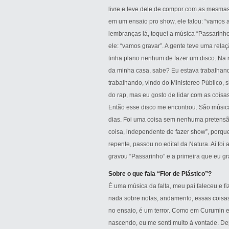
livre e leve dele de compor com as mesmas
em um ensaio pro show, ele falou: “vamos a
lembranças lá, toquei a música “Passarinho”
ele: “vamos gravar”. A gente teve uma rela
tinha plano nenhum de fazer um disco. Na re
da minha casa, sabe? Eu estava trabalhan
trabalhando, vindo do Ministereo Público, 
do rap, mas eu gosto de lidar com as coisas
Então esse disco me encontrou. São música
dias. Foi uma coisa sem nenhuma pretensã
coisa, independente de fazer show”, porque
repente, passou no edital da Natura. Aí foi
gravou “Passarinho” e a primeira que eu grav
Sobre o que fala “Flor de Plástico”?
É uma música da falta, meu pai faleceu e fi
nada sobre notas, andamento, essas coisa
no ensaio, é um terror. Como em Curumin eu
nascendo, eu me senti muito à vontade. Dep