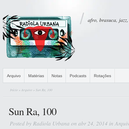
afro, brasuca, jazz,
Arquivo
Matérias
Notas
Podcasts
Rotações
Início
»
Arquivo
» Sun Ra, 100
Sun Ra, 100
Posted by
Radiola Urbana
on abr 24, 2014 in
Arqui