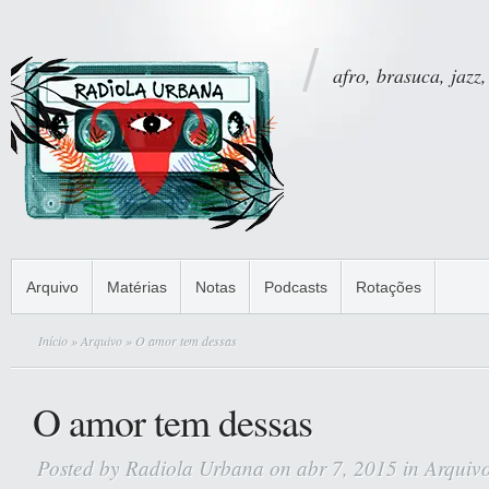
afro, brasuca, jazz,
Arquivo
Matérias
Notas
Podcasts
Rotações
Início
»
Arquivo
» O amor tem dessas
O amor tem dessas
Posted by
Radiola Urbana
on abr 7, 2015 in
Arquiv