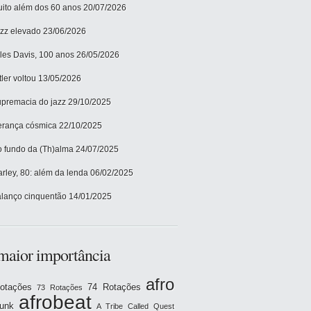
ito além dos 60 anos
20/07/2026
zz elevado
23/06/2026
les Davis, 100 anos
26/05/2026
tler voltou
13/05/2026
premacia do jazz
29/10/2025
rança cósmica
22/10/2025
 fundo da (Th)alma
24/07/2025
rley, 80: além da lenda
06/02/2025
lanço cinquentão
14/01/2025
maior importância
afro
otações
74 Rotações
73 Rotações
afrobeat
funk
A Tribe Called Quest