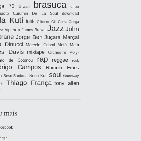
brasuca
iga 70
Brasil
clipe
acto
Curumin
De La Soul
download
la Kuti
funk
Gilberto Gil
Goma-Gringa
Jazz
John
hip hop
James Brown
do
trane
Jorge Ben
Juçara Marçal
o Dinucci
Marcelo Cabral
Metá Metá
es Davis
mixtape
Orchestre Poly-
rap
reggae
hmo de Cotonou
rock
drigo Campos
Romulo Fróes
soul
Seun Kuti
a
Sesc Santana
Soundway
Thiago França
tony allen
ds
l
o mais
acebook
itter