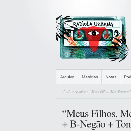
Arquivo
Matérias
Notas
Pod
Início
»
Arquivo
» “Meus Filhos, Meu Tesouro”
“Meus Filhos, M
+ B-Negão + Ton