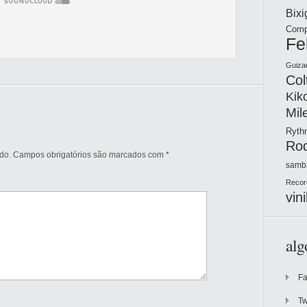
Bix
Comp
Fe
Guiza
Col
Kik
Mil
Ryt
Ro
do.
Campos obrigatórios são marcados com
*
samb
Recor
vini
alg
F
Tw