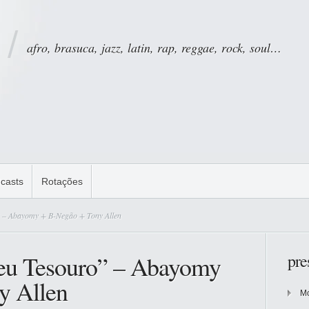
afro, brasuca, jazz, latin, rap, reggae, rock, soul…
casts
Rotações
 – Abayomy + B-Negão + Tony Allen
eu Tesouro” – Abayomy
pre
y Allen
Mo