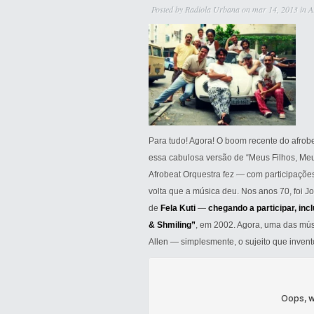
Posted by
Radiola Urbana
on mar 14, 2013 in
A
Para tudo! Agora! O boom recente do afrob
essa cabulosa versão de “Meus Filhos, Me
Afrobeat Orquestra fez — com participaçõ
volta que a música deu. Nos anos 70, foi 
de
Fela Kuti
—
chegando a participar, inc
& Shmiling”
, em 2002. Agora, uma das mús
Allen — simplesmente, o sujeito que inven