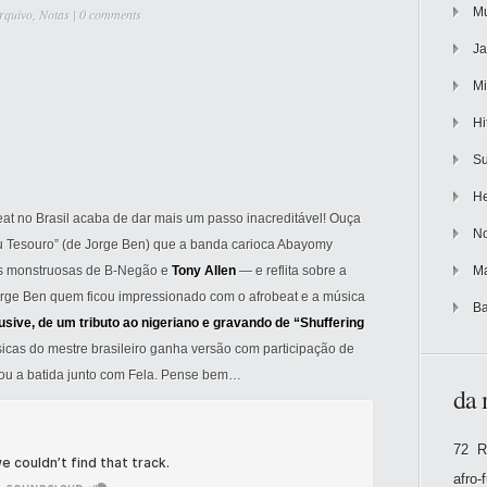
Mu
rquivo
,
Notas
|
0 comments
Ja
Mi
Hi
Su
He
eat no Brasil acaba de dar mais um passo inacreditável! Ouça
No
u Tesouro” (de Jorge Ben) que a banda carioca Abayomy
es monstruosas de B-Negão e
Tony Allen
— e reflita sobre a
Ma
Jorge Ben quem ficou impressionado com o afrobeat e a música
Ba
lusive, de um tributo ao nigeriano e gravando de “Shuffering
icas do mestre brasileiro ganha versão com participação de
tou a batida junto com Fela. Pense bem…
da 
72 R
afro-