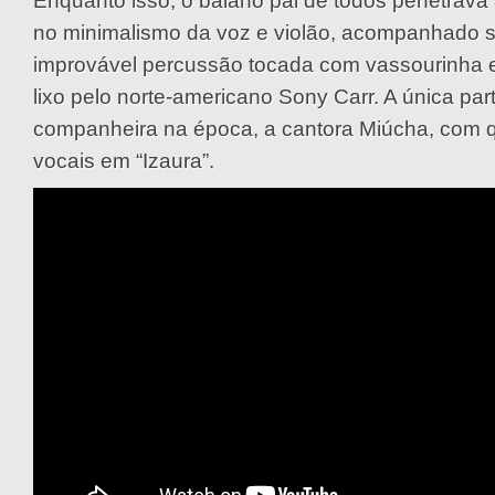
Enquanto isso, o baiano pai de todos penetrava
no minimalismo da voz e violão, acompanhado
improvável percussão tocada com vassourinha 
lixo pelo norte-americano Sony Carr. A única par
companheira na época, a cantora Miúcha, com 
vocais em “Izaura”.