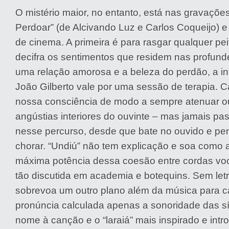
O mistério maior, no entanto, está nas gravaçõe
Perdoar” (de Alcivando Luz e Carlos Coqueijo) e 
de cinema. A primeira é para rasgar qualquer peit
decifra os sentimentos que residem nas profund
uma relação amorosa e a beleza do perdão, a in
João Gilberto vale por uma sessão de terapia. 
nossa consciência de modo a sempre atenuar ou
angústias interiores do ouvinte – mas jamais p
nesse percurso, desde que bate no ouvido e pen
chorar. “Undiú” não tem explicação e soa como 
máxima potência dessa coesão entre cordas voca
tão discutida em academia e botequins. Sem letra
sobrevoa um outro plano além da música para c
pronúncia calculada apenas a sonoridade das s
nome à canção e o “laraiá” mais inspirado e intr