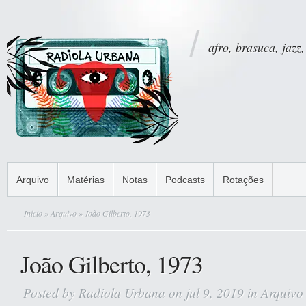
afro, brasuca, jazz,
Arquivo
Matérias
Notas
Podcasts
Rotações
Início
»
Arquivo
» João Gilberto, 1973
João Gilberto, 1973
Posted by
Radiola Urbana
on jul 9, 2019 in
Arquivo