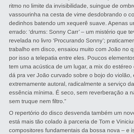
ritmo no limite da invisibilidade, suingue de omb
vassourinha na cesta de vime desdobrando o c
dedinhos batendo um xequerê suave. Apenas um
errado: ‘drums: Sonny Carr’ – um mistério que te
revelada no livro ‘Procurando Sonny’; praticame
trabalho em disco, ensaiou muito com João no qu
por isso a telepatia entre eles. Poucos elemento
tem uma acústica de um lugar, a mix do estéreo 
dá pra ver João curvado sobre o bojo do violão
extremamente autoral, radicalmente a serviço d
essência mínima. É seco, sem reverberação a nã
sem truque nem filtro.”
O repertório do disco desvenda também um novo
está mais tão colado à parceria de Tom e Vinici
compositores fundamentais da bossa nova – e is