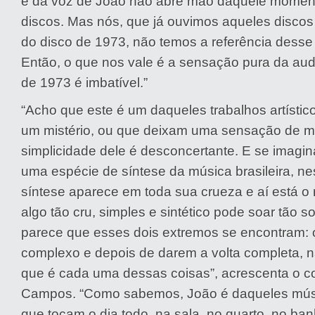
e da voz de João não abre mão daquele momen
discos. Mas nós, que já ouvimos aqueles disco
do disco de 1973, não temos a referência desse 
Então, o que nos vale é a sensação pura da audi
de 1973 é imbatível.”
“Acho que este é um daqueles trabalhos artísti
um mistério, ou que deixam uma sensação de mis
simplicidade dele é desconcertante. E se imagi
uma espécie de síntese da música brasileira, n
síntese aparece em toda sua crueza e aí está o 
algo tão cru, simples e sintético pode soar tão s
parece que esses dois extremos se encontram: 
complexo e depois de darem a volta completa, 
que é cada uma dessas coisas”, acrescenta o c
Campos. “Como sabemos, João é daqueles mús
que tocam o dia todo, na sala, no quarto, no ban