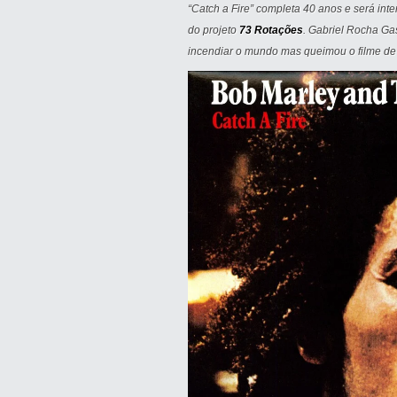
“Catch a Fire” completa 40 anos e será int
do projeto
73 Rotações
. Gabriel Rocha Ga
incendiar o mundo mas queimou o filme de 