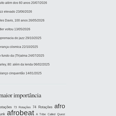
ito além dos 60 anos
20/07/2026
zz elevado
23/06/2026
les Davis, 100 anos
26/05/2026
tler voltou
13/05/2026
premacia do jazz
29/10/2025
rança cósmica
22/10/2025
 fundo da (Th)alma
24/07/2025
rley, 80: além da lenda
06/02/2025
lanço cinquentão
14/01/2025
maior importância
afro
otações
74 Rotações
73 Rotações
afrobeat
funk
A Tribe Called Quest