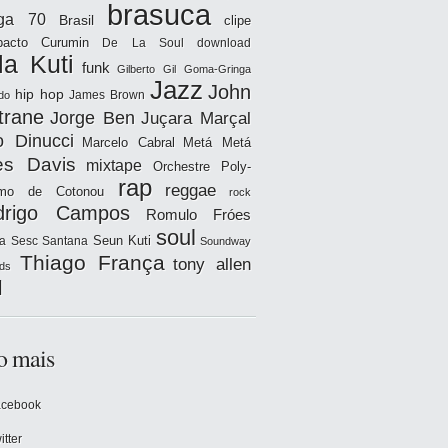
brasuca
iga 70
Brasil
clipe
acto
Curumin
De La Soul
download
la Kuti
funk
Gilberto Gil
Goma-Gringa
Jazz
John
hip hop
James Brown
do
trane
Jorge Ben
Juçara Marçal
o Dinucci
Marcelo Cabral
Metá Metá
es Davis
mixtape
Orchestre Poly-
rap
reggae
hmo de Cotonou
rock
drigo Campos
Romulo Fróes
soul
Seun Kuti
a
Sesc Santana
Soundway
Thiago França
tony allen
ds
l
o mais
acebook
itter