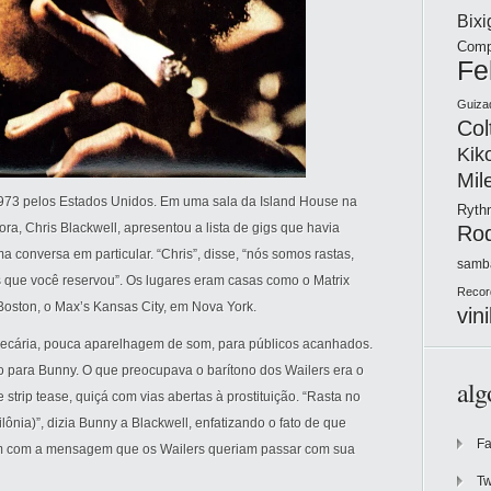
Bix
Comp
Fe
Guiza
Col
Kik
Mil
1973 pelos Estados Unidos. Em uma sala da Island House na
Ryt
ora, Chris Blackwell, apresentou a lista de gigs que havia
Ro
 conversa em particular. “Chris”, disse, “nós somos rastas,
samb
que você reservou”. Os lugares eram casas como o Matrix
Recor
Boston, o Max’s Kansas City, em Nova York.
vini
 precária, pouca aparelhagem de som, para públicos acanhados.
 para Bunny. O que preocupava o barítono dos Wailers era o
alg
trip tease, quiçá com vias abertas à prostituição. “Rasta no
lônia)”, dizia Bunny a Blackwell, enfatizando o fato de que
F
am com a mensagem que os Wailers queriam passar com sua
Tw