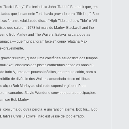
 “Rock It Baby”. E o tecladista John “Rabbit” Bundrick que, em
eclados que justamente Tosh havia gravado para “Stir it up”. Bob
ixas foram excluídas do disco, “High Tide and Low Tide” e “All
 disco que saiu em 1973 foi mais de Marley, Blackwell and the
esmo Bob Marley and The Wailers. Estava na cara que as
a Jamaica — que “nunca foram fáceis”, como relataria Max
exoravelmente.
a gravar “Burnin'”, quase uma coletânea saudosista dos tempos
mall Axe”, clássicos das pistas caribenhas desde os anos 60,
a do lado A, uma das poucas inéditas, entornou o caldo, para o
certidão de divórcio dos Wailers, anunciado cinco mil libras
o alçou Bob Marley ao status de superstar global. Paul
lo em camarins. Stevie Wonder o convidou para participações
am ser Bob Marley.
s, com uma ou outra pérola, e um rancor latente. Bob foi… Bob
E talvez Chris Blackwell não estivesse de todo errado.