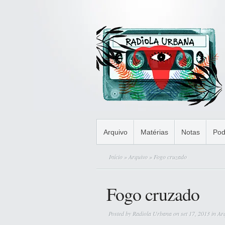
Arquivo
Matérias
Notas
Pod
Início
»
Arquivo
» Fogo cruzado
Fogo cruzado
Posted by
Radiola Urbana
on set 17, 2013 in
Ar