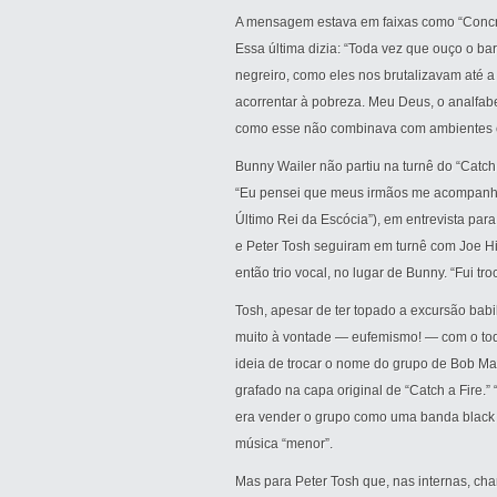
A mensagem estava em faixas como “Concret
Essa última dizia: “Toda vez que ouço o ba
negreiro, como eles nos brutalizavam até a
acorrentar à pobreza. Meu Deus, o analfabe
como esse não combinava com ambientes em
Bunny Wailer não partiu na turnê do “Catch
“Eu pensei que meus irmãos me acompanhar
Último Rei da Escócia”), em entrevista par
e Peter Tosh seguiram em turnê com Joe Hi
então trio vocal, no lugar de Bunny. “Fui 
Tosh, apesar de ter topado a excursão bab
muito à vontade — eufemismo! — com o todo
ideia de trocar o nome do grupo de Bob Ma
grafado na capa original de “Catch a Fire.” “
era vender o grupo como uma banda black d
música “menor”.
Mas para Peter Tosh que, nas internas, cha