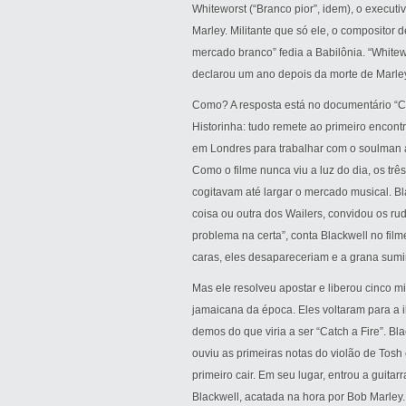
Whiteworst (“Branco pior”, idem), o executi
Marley. Militante que só ele, o compositor d
mercado branco” fedia a Babilônia. “Whitewo
declarou um ano depois da morte de Marle
Como? A resposta está no documentário “Ca
Historinha: tudo remete ao primeiro encont
em Londres para trabalhar com o soulman 
Como o filme nunca viu a luz do dia, os tr
cogitavam até largar o mercado musical. B
coisa ou outra dos Wailers, convidou os r
problema na certa”, conta Blackwell no fi
caras, eles desapareceriam e a grana sumir
Mas ele resolveu apostar e liberou cinco mi
jamaicana da época. Eles voltaram para a 
demos do que viria a ser “Catch a Fire”. B
ouviu as primeiras notas do violão de Tosh 
primeiro cair. Em seu lugar, entrou a guit
Blackwell, acatada na hora por Bob Marley. 