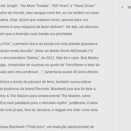
e Jungle”, “No More Trouble”, “400 Years” e “Slave Driver”.
Y
rulho do chicote, meu sangue corre frio; eu me lembro no navio
 alma. Hoje, dizem que estamos livres, apenas para nos
tismo é uma máquina de fazer dinheiro”. De fato, um discurso
 que a diversão mais barata era prioridade.
 a Fire”, o primeiro disco da banda em uma grande gravadora.
iam nesta decisão”, disse ao diretor Kevin McDonald (“O
a o documentário “Marley”, de 2012. Não foi o caso. Bob Marley
ggs, compositor de sucesso no gueto de Trenchtown e tutor do
trocado pelo meu professor…”, lamentaria quase 40 anos depois.
ilônica a bordo do pássaro de ferro, também nunca esteve
-poderoso da Island Records. Blackwell jura que foi dele a
rley & The Wailers para simplesmente The Wailers, como
Era mais palatável para o mercado inglês”, justificaria. A ideia
e rock já que, fora da Jamaica, o reggae era visto como uma
mava Blackwell (“Preto bom”, em tradução abolicionista) de