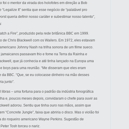
vo foi o mentor da virada dos holofotes em direção a Bob
e “Legalize It” sentia que esse negócio de “palatável pro
rst queria definir nosso caráter e subestimar nosso talento”,
y.
tch a Fire”, produzido pela rede britânica BBC em 1999.
ro de Chris Blackwell com os Wailers. Em 1972, eles estavam
americano Johnny Nash na trilha sonora de um filme sueco.
ês jamaicanos passavam frio e fome na Terra da Rainha e
lackwell, que já conhecia e até tinha lançado na Europa uma
ude boys para uma reunião. “Me disseram que eles eram
lme da BBC. “Que, se eu colocasse dinheiro na mão desses
ia junto”.
l libras – uma fortuna para o padrão da indústria fonográfica
ilha e, poucos meses depois, convidaram o chefe para ouvir as
lackwell adorou. Sentiu que tinha ouro nas mãos, assim que
em “Concrete Jungle”, faixa que abriria o disco. Mas o violão foi
arra do roqueiro americano Wayne Perkins. Sugestão de
Peter Tosh torceu o nariz.