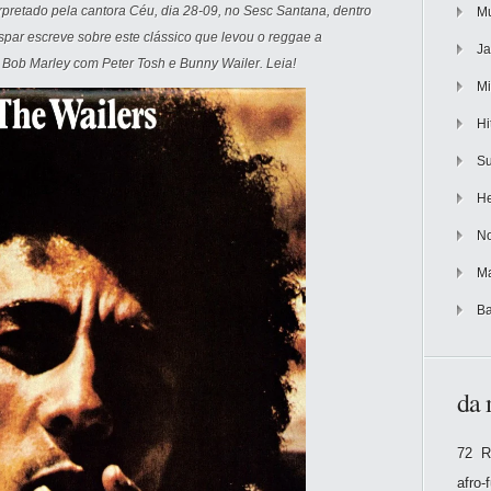
erpretado pela cantora Céu, dia 28-09, no Sesc Santana, dentro
Mu
spar escreve sobre este clássico que levou o reggae a
Ja
Bob Marley com Peter Tosh e Bunny Wailer. Leia!
Mi
Hi
Su
He
No
Ma
Ba
da 
72 R
afro-