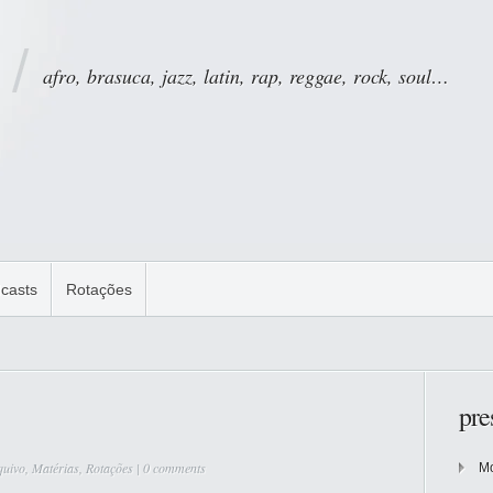
afro, brasuca, jazz, latin, rap, reggae, rock, soul…
casts
Rotações
pre
quivo
,
Matérias
,
Rotações
|
0 comments
Mo