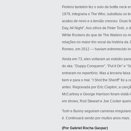
Perkins também fez o solo de bottle neck em
1979, integraria o The Who, substituiu os t
acatou de novo e a tensão cresceu. Duas fa
Day, All Night”. Aos olhos de Peter Tosh, o
White Rockers do que de The Wailers ou m
relações no maior trio vocal da história d
Romeo, em 2012 — haviam estremecido in
Ainda em 73, eles voltaram ao estúdio par
do ska. “Duppy Conqueror”, “Put it On” e “S
entraram no repertório. Mas a terceira faix
bem e para o mal. “I Shot the Sheriff” foi a 
antes. Regravada por Eric Clapton, a cançã
McCartney e George Harrison foram visitá-
em shows, Rod Stewart e Joe Cocker queri
Tosh e Bunny seguiram carreiras irregulare
é. Continuará sendo por muitos anos mais. 
(Por Gabriel Rocha Gaspar)