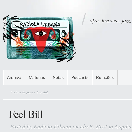
afro, brasuca, jazz,
Arquivo
Matérias
Notas
Podcasts
Rotações
Início
»
Arquivo
» Feel Bill
Feel Bill
Posted by
Radiola Urbana
on abr 8, 2014 in
Arquiv