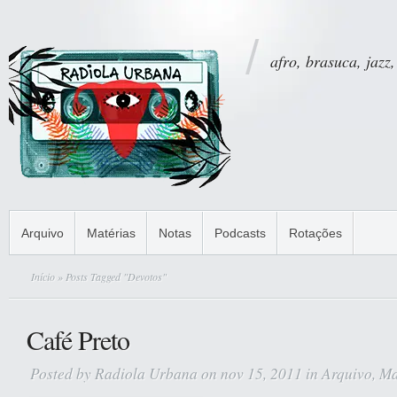
afro, brasuca, jazz,
Arquivo
Matérias
Notas
Podcasts
Rotações
Início
» Posts Tagged "Devotos"
Café Preto
Posted by
Radiola Urbana
on nov 15, 2011 in
Arquivo
,
Ma